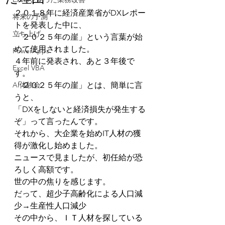
２０１８年に経済産業省がDXレポー
将来の予測
トを発表した中に、
立ち上げ
「２０２５年の崖」という言葉が始
めて使用されました。
PowerApps
４年前に発表され、あと３年後で
Excel VBA
す。
AI体験会
「２０２５年の崖」とは、簡単に言
うと、
「DXをしないと経済損失が発生する
ぞ」って言ったんです。
それから、大企業を始めIT人材の獲
得が激化し始めました。
ニュースで見ましたが、初任給が恐
ろしく高額です。
世の中の焦りを感じます。
だって、超少子高齢化による人口減
少→生産性人口減少
その中から、ＩＴ人材を探している