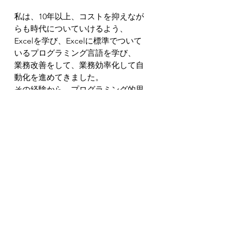
私は、10年以上、コストを抑えなが
らも時代についていけるよう、
Excelを学び、Excelに標準でついて
いるプログラミング言語を学び、
業務改善をして、業務効率化して自
動化を進めてきました。
その経験から、プログラミング的思
考を身につけたとき、
私は、プログラミング的思考はこの
時代を生き抜く術だと確信しまし
た。
この経験を活かし、皆さんにも、地
域にも時間を作りたいと思いパソコ
ン教室を立ち上げました。
是非一緒にプログラミング的思考を
身に着けて、大事なことに時間を使
いませんか？