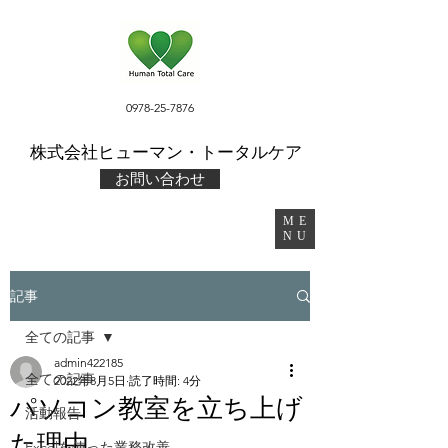
0978-25-7876
​株式会社ヒューマン・トータルケア
お問い合わせ
ME
NU
記事
全ての記事
admin422185
全ての記事
2022年8月5日
読了時間: 4分
パソコン教室を立ち上げ
活動報告
た理由
Excelを使った業務改善