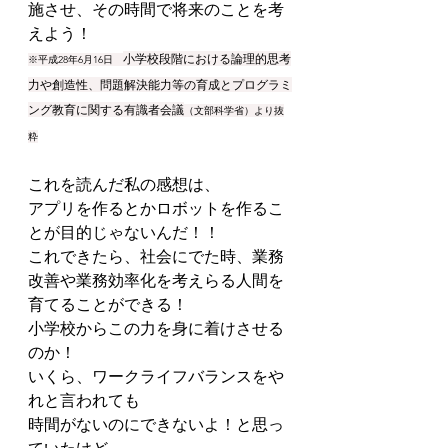
施させ、その時間で将来のことを考
えよう！
小学校段階における論理的思考
※平成28年6月16日　
力や創造性、問題解決能力等の育成とプログラミ
ング教育に関する有識者会議
（文部科学省）より抜
粋
これを読んだ私の感想は、
アプリを作るとかロボットを作るこ
とが目的じゃないんだ！！
これできたら、社会にでた時、業務
改善や業務効率化を考えらる人間を
育てることができる！
小学校からこの力を身に着けさせる
のか！
いくら、ワークライフバランスをや
れと言われても
時間がないのにできないよ！と思っ