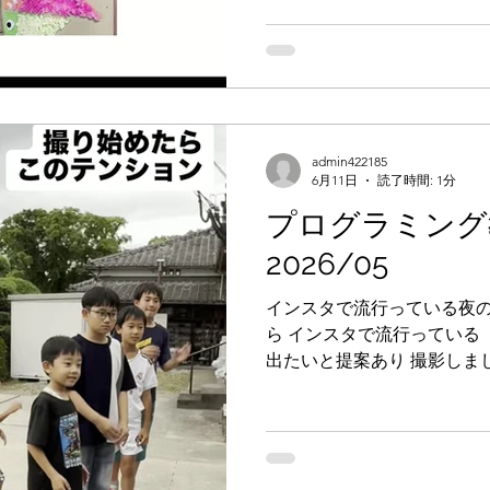
さんの皆さんにご来場いた
きました。懐の焼きそば＆ポ
売。バラエティに富んだ出
ライブと、賑やかな一日に
しみです。ありがとうござい
ン・トータルケア 芽～めぶ
admin422185
2026.5.24（日）の様子
6月11日
読了時間: 1分
プログラミング
2026/05
インスタで流行っている夜の
ら インスタで流行っている
出たいと提案あり 撮影しまし
ーで SNSの怖いところも勉