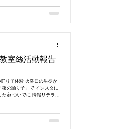
だき、無事に終えることがで
テトは目標の200食分が完
店やパフォーマンスの方々の
なりました。次回の開催が楽
ました。 株式会社ヒューマ
き～Marche
 共生型デイサービス懐のページへ
教室絲活動報告
踊り子体験 火曜日の生徒か
「夜の踊り子」で インスタに
た👍 ついでに 情報リテラシ
強しました📚