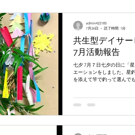
admin422185
7月26日
読了時間: 1分
共生型デイサービ
7月活動報告
七夕 7月７日七夕の日に「
エーションをしました。星
を添えて竿で釣って選んで
行いました。指先や目と手
を促すリハビリ要素が盛り
ーションに参加したがらな
組まれ、「思ったより楽し
ました。