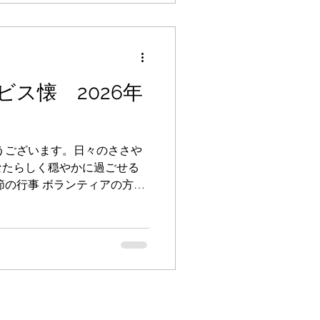
ス懐 2026年
うございます。日々のささや
なたらしく穏やかに過ごせる
節の行事 ボランティアの方を
はしだれ桜のイメージで、花
雰囲気作りをしました。不慣
味を教わりながら頂くお茶請
と一味違う味わいで皆さん満
サービス懐 2026/4/30
懐のページへ