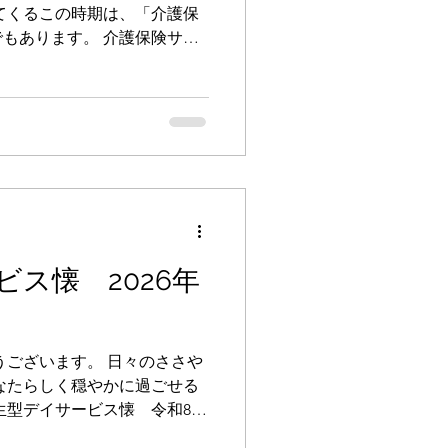
てくるこの時期は、「介護保
もあります。 介護保険サー
、新しい負担割合証が7月中
8月からは新しい負担割合証
手元に届きましたら内容をご
負担割合証」には介護サービ
記載されています。 基本
により２割、３割の方も い
、２割、３割のどれに 該当す
当ケアマネジャーへお知らせ
皆さまが安心して介護サービ
ス懐 2026年
、今後もお手伝いしてまいり
絆のページへ
うございます。 日々のささや
なたらしく穏やかに過ごせる
生型デイサービス懐 令和8年
he 2026.5.24（日） たく