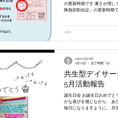
の更新時期です 暑さが増し
険負担割合証」の更新時期で
ビスをご利用中の皆さまには
旬頃から順次郵送されます。
が必要となりますので、お
確認ください。 「介護保険
スを利用するときの負担割合が
的には１割負担ですが、所得
ます。 自己負担割合が１割
admin422185
るかを 確認しますので、担
6月16日
読了時間: 1分
いただけますと幸いです。 
共生型デイサービ
スをご利用いただけるよう
ます。 居宅介護支援事業所
5月活動報告
誕生日会 お誕生日おめでと
かな喜びを感じながら、 あ
毎日になりますように。 共
5月誕生日会 芽～めぶき～Marc