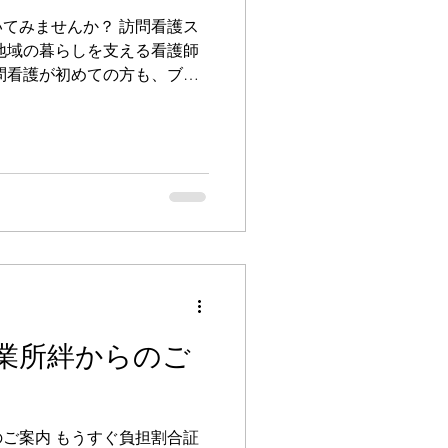
てみませんか？ 訪問看護ス
地域の暮らしを支える看護師
訪問看護が初めての方も、ブラ
テ
、利用者さんが住み慣れたご
うに、日々の体調確認や医療
を行っています。 「訪問看
訪問するのが不安」という声
最初からすべてを一人で任せ
るまでは先輩スタッフが同行
方や記録の書き方まで、少し
です。 訪問看護ステーショ
· 服薬確認、医療
業所絆からのご
ます。 · ご家族の不
につなげます。 · 主治医
ながら、在宅での生活を支え
ご案内 もうすぐ負担割合証