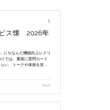
ス懐 2026年
星」にちなんだ機能向上レクリ
釣りでは、裏面に質問カード
もらい、トークや体操を皆で
の協調動作、集中力のアップ
込まれていて、普段レクリエ
いご利用者の方が真剣に取り
かった」と感想を伝えてくれ