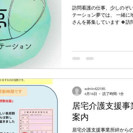
訪問看護の仕事、少しのぞい
テーション夢では、 一緒に
さんを募集しています 🍀
ンクのある方も大歓迎です🍀 こんにちは😊訪問看護ス
ーション夢です。私たちは
自宅で安心して過ごせるよ
的ケア、ご家族へのサポート
護って難しそう」「一人で
を聞くこともありますが、
ることはありません。慣れ
し、利用者さんとの関わり
ずつ一緒に覚えていける環境
admin422185
ン夢での働き方 · 利用者さんのご自宅を訪問し、健康状態
6月16日
読了時間: 1分
の確認やバイタルチェックを行います。 
居宅介護支援事
処置、療養生活のサポートなどを行い
安や悩みに寄り添い、必要な支援
案内
やケアマネジャーと連携し
ます。 ·
居宅介護支援事業所絆からの